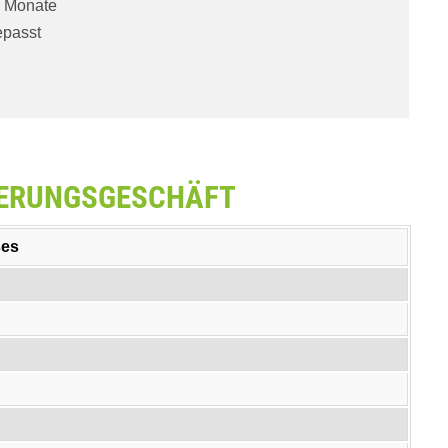
2 Monate
epasst
ZIERUNGSGESCHÄFT
ses